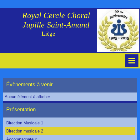
Royal Cercle Choral
Jupille Saint-Amand
Liège
Accueil
Évènements à venir
Agenda
Aucun élément à afficher
Photos
Présentation
Contact
Direction Musicale 1
Direction musicale 2
Accompagnateur